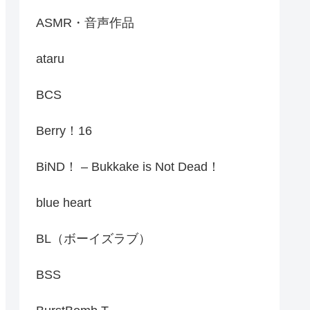
ASMR・音声作品
ataru
BCS
Berry！16
BiND！ – Bukkake is Not Dead！
blue heart
BL（ボーイズラブ）
BSS