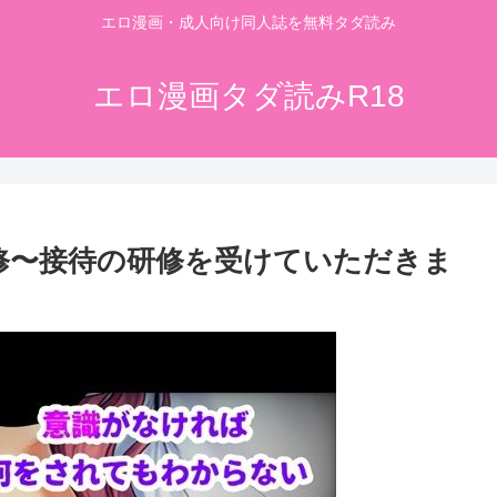
エロ漫画・成人向け同人誌を無料タダ読み
エロ漫画タダ読みR18
修〜接待の研修を受けていただきま