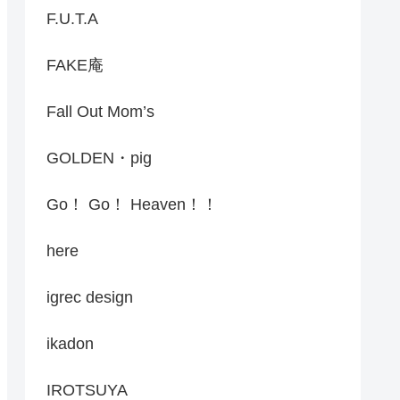
F.U.T.A
FAKE庵
Fall Out Mom’s
GOLDEN・pig
Go！ Go！ Heaven！！
here
igrec design
ikadon
IROTSUYA