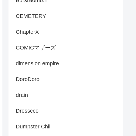
BurstBomb.T
CEMETERY
ChapterX
COMICマザーズ
dimension empire
DoroDoro
drain
Dresscco
Dumpster Chill