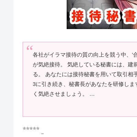
各社がイラマ接待の質の向上を競う中、’
が気絶接待。 気絶している秘書には、建
る。 あなたには接待秘書を用いて取引相
3に引き続き、秘書長があなたを研修しま
く気絶させましょう。 …
–