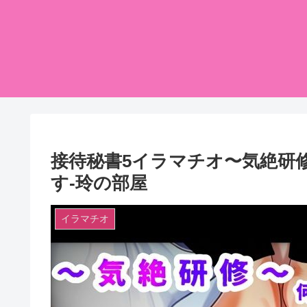
接待秘書5イラマチオ〜気絶研
す-玲の部屋
イラマチオ