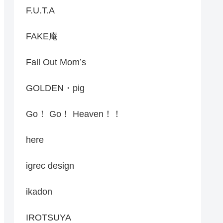
F.U.T.A
FAKE庵
Fall Out Mom’s
GOLDEN・pig
Go！ Go！ Heaven！！
here
igrec design
ikadon
IROTSUYA