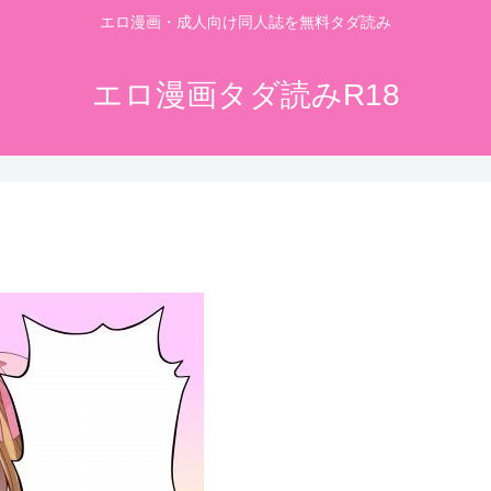
エロ漫画・成人向け同人誌を無料タダ読み
エロ漫画タダ読みR18