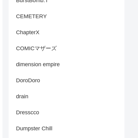
BurstBomb.T
CEMETERY
ChapterX
COMICマザーズ
dimension empire
DoroDoro
drain
Dresscco
Dumpster Chill