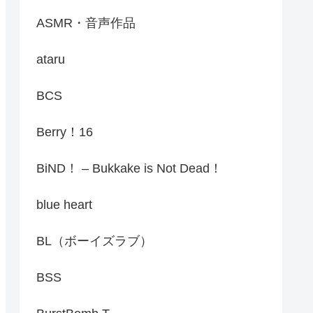
ASMR・音声作品
ataru
BCS
Berry！16
BiND！ – Bukkake is Not Dead！
blue heart
BL（ボーイズラブ）
BSS