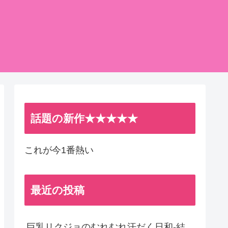
話題の新作★★★★★
これが今1番熱い
最近の投稿
巨乳リクジョのむれむれ汗だく日和-結