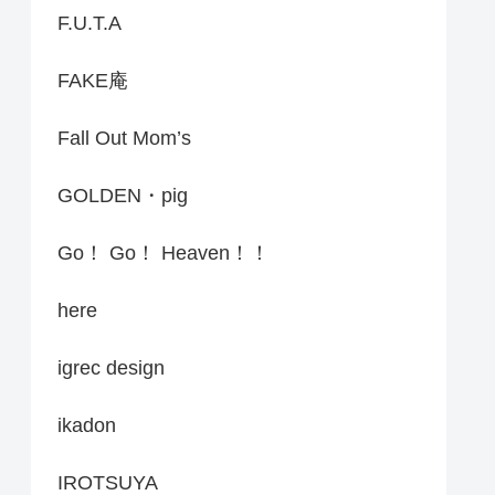
F.U.T.A
FAKE庵
Fall Out Mom’s
GOLDEN・pig
Go！ Go！ Heaven！！
here
igrec design
ikadon
IROTSUYA