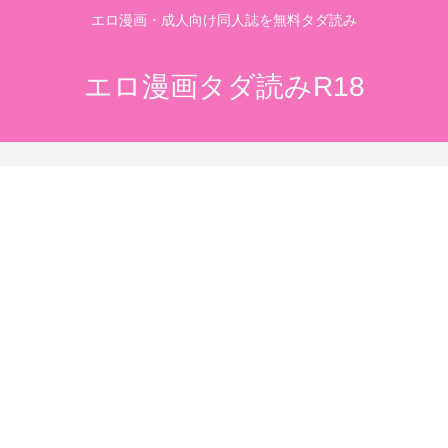
エロ漫画・成人向け同人誌を無料タダ読み
エロ漫画タダ読みR18