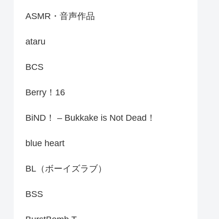
ASMR・音声作品
ataru
BCS
Berry！16
BiND！ – Bukkake is Not Dead！
blue heart
BL（ボーイズラブ）
BSS