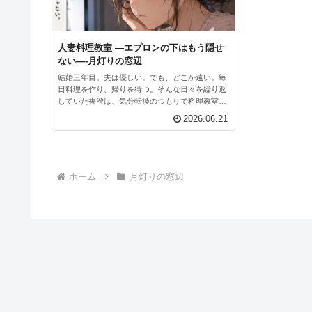
人妻料理教室 ―エプロンの下はもう隠せ
ない―-月灯りの窓辺
結婚三年目。夫は優しい。でも、どこか遠い。毎
日料理を作り、帰りを待つ。そんな日々を繰り返
していた香澄は、気分転換のつもりで料理教室へ
通い始める。そこで出会ったのは、穏やかで優し
2026.06.21
い料理講師・久世誠。「毎日作る料理が、一番大
変ですよ」何気ないそ...
ホーム
月灯りの窓辺