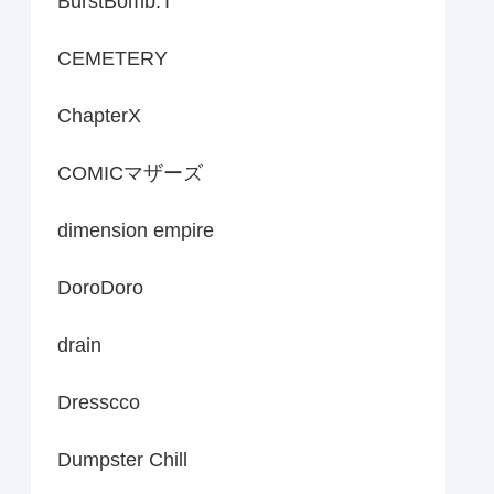
BurstBomb.T
CEMETERY
ChapterX
COMICマザーズ
dimension empire
DoroDoro
drain
Dresscco
Dumpster Chill